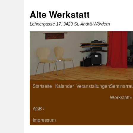
Zum
Inhalt
springen
Alte Werkstatt
Lehnergasse 17, 3423 St. Andrä-Wördern
Startseite
Kalender
Veranstaltungen
Seminarrau
Werkstatt«
AGB /
Impressum